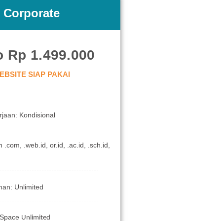
Corporate
o Rp 1.499.000
EBSITE SIAP PAKAI
jaan: Kondisional
.com, .web.id, or.id, .ac.id, .sch.id,
an: Unlimited
k Space
Unlimited