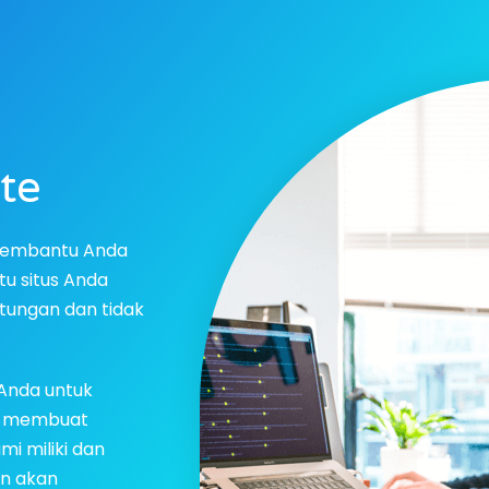
te
membantu Anda
u situs Anda
tungan dan tidak
Anda untuk
m membuat
i miliki dan
an akan