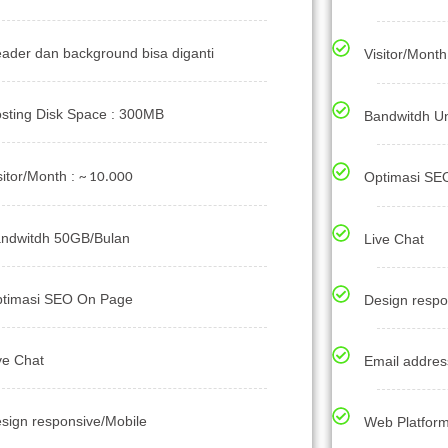
ader dan background bisa diganti
Visitor/Month
sting Disk Space : 300MB
Bandwitdh Un
sitor/Month :
~ 10.000
Optimasi SE
ndwitdh 50GB/Bulan
Live Chat
timasi SEO On Page
Design respo
ve Chat
Email addres
sign responsive/Mobile
Web Platfor