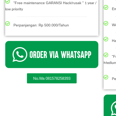
"Free maintenance GARANSI Hack/rusak "
1 year /
Em
low priority
We
Perpanjangan: Rp 500.000/Tahun
Ha
"F
Medium 
No.Wa 081578258393
Pe