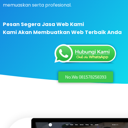
memuaskan serta profesional.
Pesan Segera Jasa Web Kami
Kami Akan Membuatkan Web Terbaik Anda
No.Wa 081578258393