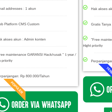
ail addresses : 1 akun
Hak akses ak
b Platform CMS Custom
Gratis Tany
k akses akun : Admin konten
"Free maint
Hight priority
ree maintenance GARANSI Hack/rusak "
1 year /
priority
Perpanjanga
TER
rpanjangan: Rp 800.000/Tahun
POPULER