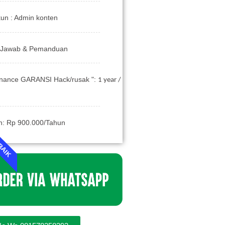
un : Admin konten
a Jawab & Pemanduan
enance GARANSI Hack/rusak ":
1 year /
n: Rp 900.000/Tahun
BAIK