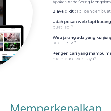
Apakah Anda Sering Mengalam
Biaya dikit
tapi pengen bua
Udah pesan web tapi kuran
buat lagi?
Web jarang ada yang kunjung
atau tidak ?
Pengen cari yang mampu m
maintance web saya?
Memperkenalkan