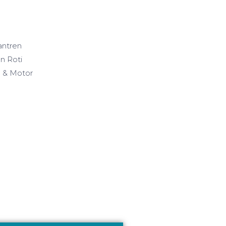
ntren
n Roti
 & Motor
l