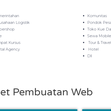
erintahan
Komunitas
usahaan Logistik
Pondok Pesa
bershop
Toko Kue Da
e
Sewa Mobile
pat Kursus
Tour & Trave
ital Agency
Hotel
Dll
et Pembuatan Web