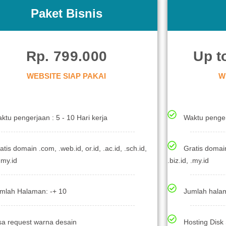
Paket Bisnis
Rp. 799.000
Up t
WEBSITE SIAP PAKAI
W
ktu pengerjaan : 5 - 10 Hari kerja
Waktu penger
atis domain .com, .web.id, or.id, .ac.id, .sch.id,
Gratis domain 
 .my.id
.biz.id, .my.id
mlah Halaman: -+ 10
Jumlah halam
sa request warna desain
Hosting Dis