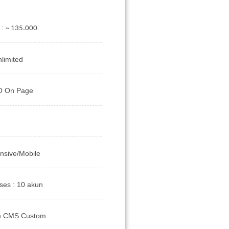
 :
~ 135.000
limited
O On Page
nsive/Mobile
ses : 10 akun
m CMS Custom