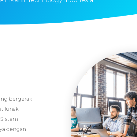
PT Mahir Technology Indonesia
ang bergerak
t lunak
i Sistem
nya dengan