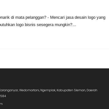
enarik di mata pelanggan? - Mencari jasa desain logo yang
tuhkan logo bisnis sesegera mungkin?…
5, Karanganyar, Wedomartani, Ngemplak, Kabupaten Sleman, Daerah
5584
om