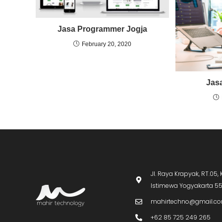
Jasa Programmer Jogja
February 20, 2020
Jas
Jl. Raya Krapyak, RT.0
Istimewa Yogyakarta 5
mahirtechno@gmail.c
+62 85 725 249 265