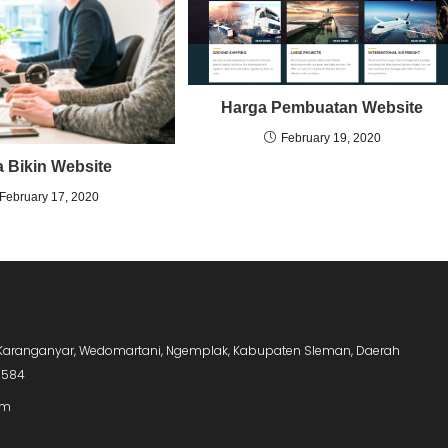
Harga Pembuatan Website
February 19, 2020
a Bikin Website
February 17, 2020
5, Karanganyar, Wedomartani, Ngemplak, Kabupaten Sleman, Daerah
5584
om