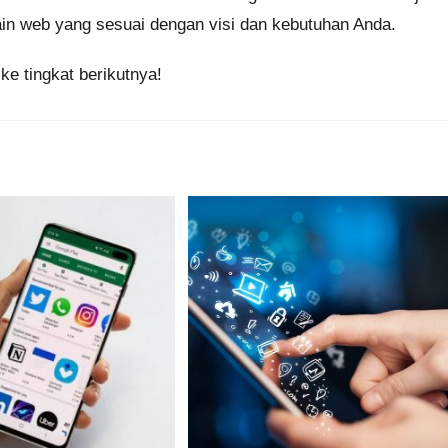
in web yang sesuai dengan visi dan kebutuhan Anda.
e tingkat berikutnya!