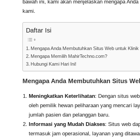
bawah ini, kami akan menjelaskan mengapa And
kami.
Daftar Isi
Mengapa Anda Membutuhkan Situs Web untuk Klini
Mengapa Memilih MahirTechno.com?
Hubungi Kami Hari Ini!
Mengapa Anda Membutuhkan Situs Web
Meningkatkan Keterlihatan
: Dengan situs web
oleh pemilik hewan peliharaan yang mencari l
jumlah pasien dan pelanggan baru.
Informasi yang Mudah Diakses
: Situs web da
termasuk jam operasional, layanan yang ditawa