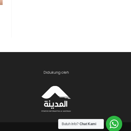
Didukung oleh
Butuh Info?
Chat Kami