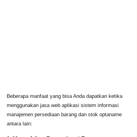
Beberapa manfaat yang bisa Anda dapatkan ketika
menggunakan jasa web aplikasi sistem informasi
manajemen persediaan barang dan stok optaname
antara lain:
1. Memudahan Proses Input Barang
Seperti yang kami informasikan bahwa akan
memerlukan waktu lama untuk input data. Terlebih
ketika Anda sedang menjalankan usaha berskala
besar. Produk Anda merupakan pilihan masyarakat di
seluruh Indonesia dan bahkan pengirimannya pun
hingga ke luar negeri.