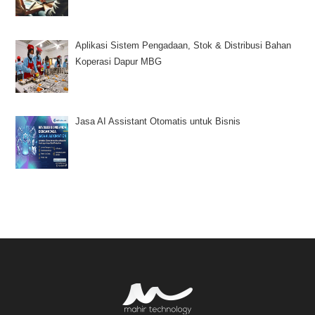
Jl. Raya Krapyak, RT.05, Karanganyar, Wedomartani, Ngemplak,
Kabupaten Sleman, Daerah Istimewa Yogyakarta 55584
mahirtechno@gmail.com
+62 85 725 249 265
Didukung oleh