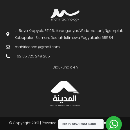
Jl. Raya Krapyak, RT.05, Karanganyar, Wedomartani, Ngemplak,
Kabupaten Sleman, Daerah Istimewa Yogyakarta 55584
mahirtechno@gmail.com
+62 85 725 249 265
Didukung oleh
Butuh Info?
Chat Kami
© Copyright 2021 | Powered by
PT Mahir Technology Indonesia