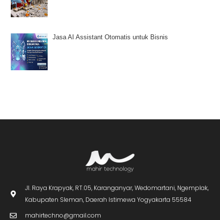
Jasa AI Assistant Otomatis untuk Bisnis
Jl. Raya Krapyak, RT.05, Karanganyar, Wedomartani, Ngemplak,
Kabupaten Sleman, Daerah Istimewa Yogyakarta 55584
mahirtechno@gmail.com