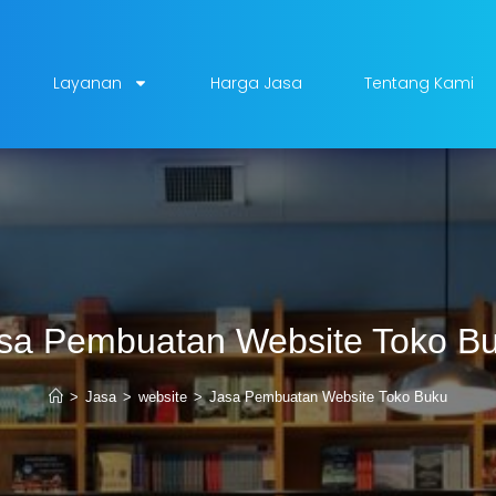
Layanan
Harga Jasa
Tentang Kami
sa Pembuatan Website Toko B
>
Jasa
>
website
>
Jasa Pembuatan Website Toko Buku