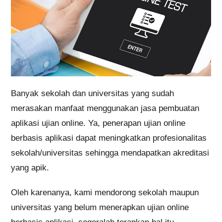
Banyak sekolah dan universitas yang sudah
merasakan manfaat menggunakan jasa pembuatan
aplikasi ujian online. Ya, penerapan ujian online
berbasis aplikasi dapat meningkatkan profesionalitas
sekolah/universitas sehingga mendapatkan akreditasi
yang apik.
Oleh karenanya, kami mendorong sekolah maupun
universitas yang belum menerapkan ujian online