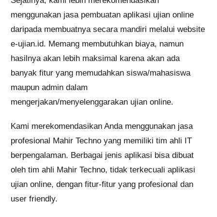
Sejatinya, kami lebih merekomendasikan
menggunakan jasa pembuatan aplikasi ujian online
daripada membuatnya secara mandiri melalui website
e-ujian.id. Memang membutuhkan biaya, namun
hasilnya akan lebih maksimal karena akan ada
banyak fitur yang memudahkan siswa/mahasiswa
maupun admin dalam
mengerjakan/menyelenggarakan ujian online.
Kami merekomendasikan Anda menggunakan jasa
profesional Mahir Techno yang memiliki tim ahli IT
berpengalaman. Berbagai jenis aplikasi bisa dibuat
oleh tim ahli Mahir Techno, tidak terkecuali aplikasi
ujian online, dengan fitur-fitur yang profesional dan
user friendly.