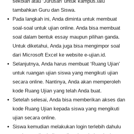
sekolah atau ‘Jurusan’ untuk kampus.lalu
tambahkan Guru dan Siswa.
Pada langkah ini, Anda diminta untuk membuat
soal-soal untuk ujian online. Anda bisa membuat
soal dalam bentuk essay maupun pilihan ganda.
Untuk diketahui, Anda juga bisa mengimpor soal
dari Microsoft Excel ke website e-ujian.id.
Selanjutnya, Anda harus membuat ‘Ruang Ujian’
untuk ruangan ujian siswa yang mengikuti ujian
secara online. Nantinya, Anda akan memperoleh
kode Ruang Ujian yang telah Anda buat.
Setelah selesai, Anda bisa memberikan akses dan
kode Ruang Ujian kepada siswa yang mengikuti
ujian secara online.
Siswa kemudian melakukan login terlebih dahulu