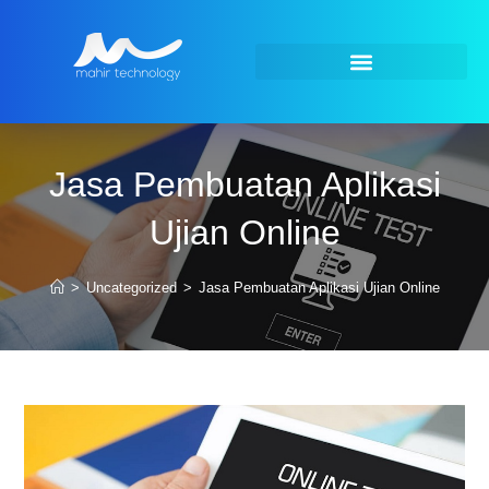
Jasa Pembuatan Aplikasi
Ujian Online
>
Uncategorized
>
Jasa Pembuatan Aplikasi Ujian Online