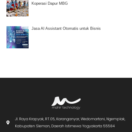
Koperasi Dapur MBG
Jasa AI Assistant Otomatis untuk Bisnis
Jl. Raya Krapyak, RT.05, Karanganyar, Wedomartani, Ngemplak,
Kabupaten Sleman, Daerah Istimewa Yogyakarta 55584