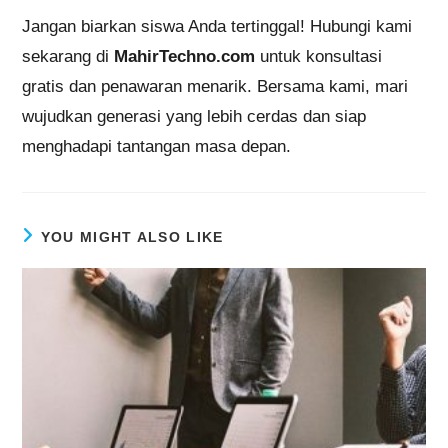
Jangan biarkan siswa Anda tertinggal! Hubungi kami
sekarang di
MahirTechno.com
untuk konsultasi
gratis dan penawaran menarik. Bersama kami, mari
wujudkan generasi yang lebih cerdas dan siap
menghadapi tantangan masa depan.
YOU MIGHT ALSO LIKE