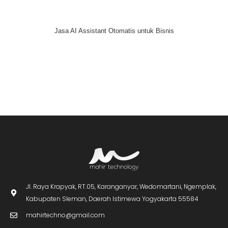
Jasa AI Assistant Otomatis untuk Bisnis
Jl. Raya Krapyak, RT.05, Karanganyar, Wedomartani, Ngemplak,
Kabupaten Sleman, Daerah Istimewa Yogyakarta 55584
mahirtechno@gmail.com