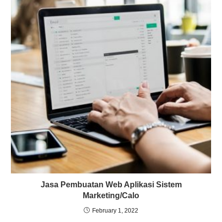
Jasa Pembuatan Web Aplikasi Sistem
Marketing/Calo
February 1, 2022