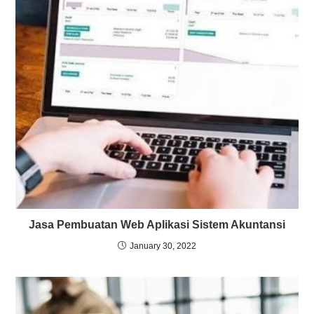
Jasa Pembuatan Web Aplikasi Sistem Akuntansi
January 30, 2022