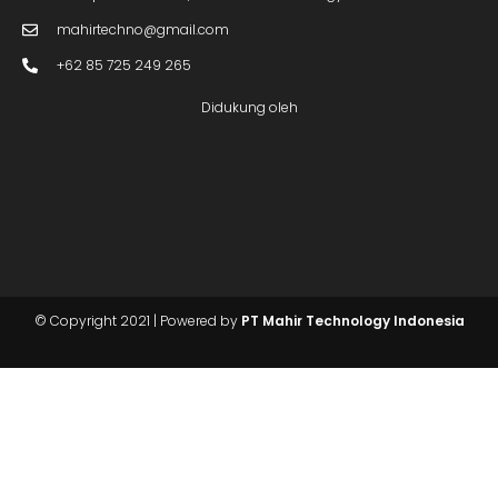
mahirtechno@gmail.com
+62 85 725 249 265
Didukung oleh
Butuh Info?
Chat Kami
© Copyright 2021 | Powered by
PT Mahir Technology Indonesia