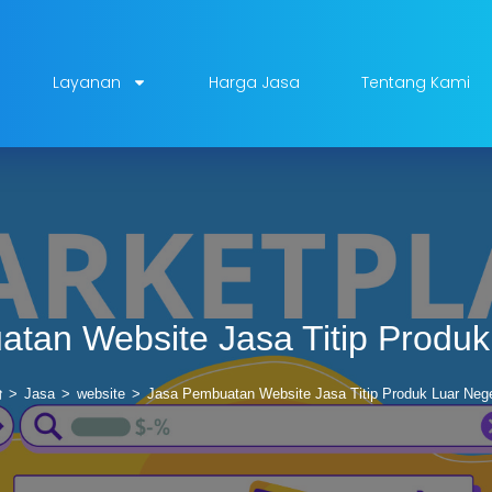
Layanan
Harga Jasa
Tentang Kami
tan Website Jasa Titip Produk
>
Jasa
>
website
>
Jasa Pembuatan Website Jasa Titip Produk Luar Nege