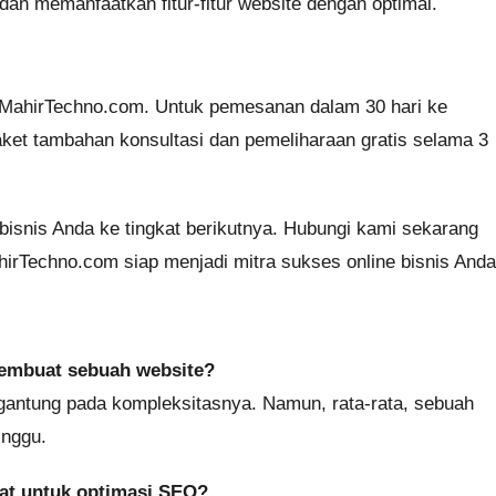
dan memanfaatkan fitur-fitur website dengan optimal.
MahirTechno.com. Untuk pemesanan dalam 30 hari ke
ket tambahan konsultasi dan pemeliharaan gratis selama 3
snis Anda ke tingkat berikutnya. Hubungi kami sekarang
MahirTechno.com siap menjadi mitra sukses online bisnis Anda
membuat sebuah website?
rgantung pada kompleksitasnya. Namun, rata-rata, sebuah
inggu.
pat untuk optimasi SEO?