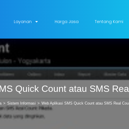
Layanan
Harga Jasa
Tentang Kami
SMS Quick Count atau SMS Real
a
>
Sistem Informasi
>
Web Aplikasi SMS Quick Count atau SMS Real Coun