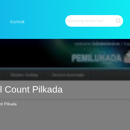
Kontak
 Count Pilkada
t Pilkada